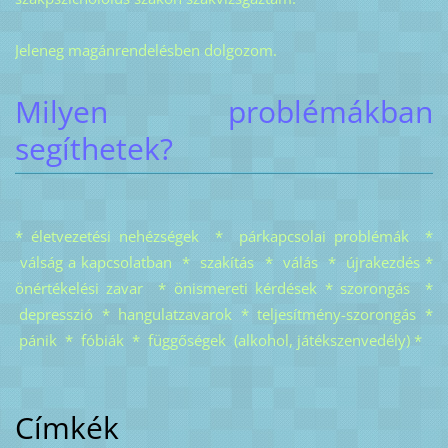
Jeleneg magánrendelésben dolgozom.
Milyen problémákban
segíthetek?
* életvezetési nehézségek * párkapcsolai problémák *
válság a kapcsolatban * szakítás * válás * újrakezdés *
önértékelési zavar * önismereti kérdések * szorongás *
depresszió * hangulatzavarok * teljesítmény-szorongás *
pánik * fóbiák * függőségek (alkohol, játékszenvedély) *
Címkék