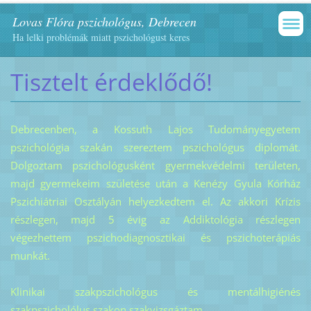
Lovas Flóra pszichológus, Debrecen
Ha lelki problémák miatt pszichológust keres
Tisztelt érdeklődő!
Debrecenben, a Kossuth Lajos Tudományegyetem
pszichológia szakán szereztem pszichológus diplomát.
Dolgoztam pszichológusként gyermekvédelmi területen,
majd gyermekeim születése után a Kenézy Gyula Kórház
Pszichiátriai Osztályán helyezkedtem el. Az akkori Krízis
részlegen, majd 5 évig az Addiktológia részlegen
végezhettem pszichodiagnosztikai és pszichoterápiás
munkát.
Klinikai szakpszichológus és mentálhigiénés
szakpszicholólus szakon szakvizsgáztam.